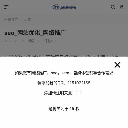
modal-check



网络推广
正文

seo_网站优化_网络推广
2025-11-05
阅读(57)
评论(0)
在当今数字化时代，互联网已经成为企业和个人展示自身、
拓展业务的重要平台。而在这个竞争激烈的网络世界中，要
想让自己的网站脱颖而出，获得更多的流量和曝光，就离不
如果您有网络推广，seo，sem，自媒体营销等合作需求
开SEO（搜索引擎优化）和网络推广。SEO作为一种通过优
请添加我的QQ：1151022155
化网站结构、内容和代码等，提高网站在搜索引擎中排名的
添加请注明来意！！！
技术，是网络推广的重要基础。它能够让网站在用户搜索相
关关键词时，更有可能出现在搜索结果的前列，从而增加网
这将关闭于
14
秒
站的访问量。而网络推广则是一个更为广泛的概念，它涵盖
了多种手段和方法，旨在通过各种渠道将网站的信息传播出
去，吸引更多的潜在客户。