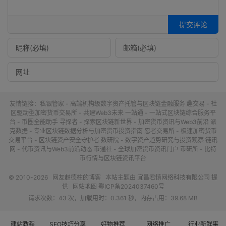
提交评论
友情链接：
私银管家 - 高端机构级数字资产托管与区块链金融服务
趣交易 - 社
区驱动型加密货币交易所 - 共建Web3未来
一站通 - 一站式区块链综合服务平
台 - 币圈全能助手
寻探者 - 探索区块链新世界 - 加密货币资讯与Web3前沿
派
克数据 - 专业区块链数据分析与加密货币投资指南
忍者交易所 - 极速加密货币
交易平台 - 区块链资产安全守护者
数研院 - 数字资产趋势研究与投资观察
链讯
网 - 代币资讯与Web3前沿动态
币通社 - 全球加密货币资讯门户
币研所 - 比特
币行情与区块链资讯平台
© 2010-2026
网友赵德柱的博客
本站主题由
宜昌君慎网络科技有限公司
提
供
网站地图
鄂ICP备2024037460号
请求次数：43 次，加载用时：0.361 秒，内存占用：39.68 MB
建站教程
SEO技巧分享
好物推荐
网络推广
行业新鲜事