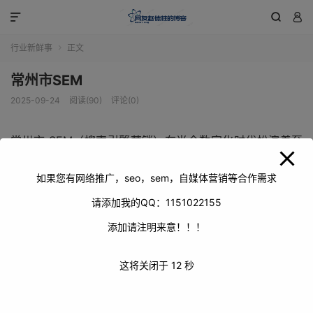
modal-check



行业新鲜事
正文

常州市SEM
2025-09-24
阅读(90)
评论(0)
常州市 SEM（搜索引擎营销）在当今数字化时代扮演着至
关重要的角色。它不仅是企业推广产品和服务的重要手段，
更是连接企业与消费者的桥梁。在常州市这片充满活力的土
如果您有网络推广，seo，sem，自媒体营销等合作需求
地上，SEM 展现出了独特的魅力和价值。
请添加我的QQ：1151022155
添加请注明来意！！！
这将关闭于
12
秒