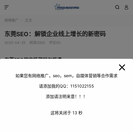
modal-check



网络推广
正文

东莞SEO：解锁企业线上增长的新密码
2025-04-25
阅读(292)
评论(0)
东莞SEO的市场现状与机遇
在粤港澳大湾区核心地带，东莞这座制造业名城正经历着数
如果您有网络推广，seo，sem，自媒体营销等合作需求
字化转型的浪潮。随着传统企业纷纷触网，SEO优化已成为
请添加我的QQ：1151022155
东莞企业获取线上流量的关键手段。数据显示，东莞中小企
添加请注明来意！！！
业网站数量在过去三年增长了47%，但仅有不到30%的企业
系统性地开展了SEO工作。
这将关闭于
12
秒