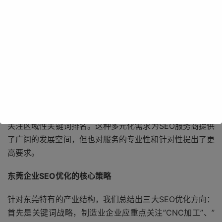
东莞SEO市场呈现出鲜明的地域特色：一方面，制造业企业
希望通过SEO获取海外订单；另一方面，本地服务类企业更
关注区域性关键词排名。这种多元化需求为SEO服务商提供
了广阔的发展空间，但也对服务的专业性和针对性提出了更
高要求。
东莞企业SEO优化的核心策略
针对东莞特有的产业结构，我们总结出三大SEO优化方向：
首先是关键词战略，制造业企业应重点关注”CNC加工”、”