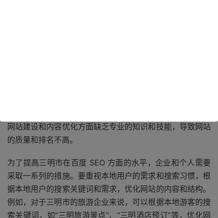
三明市拥有丰富的自然资源和人文景观，如世界地质公园泰
宁、世界自然遗产地将乐龙栖山等，这些都是吸引游客和投
资者的重要因素。在百度 SEO 方面，三明市还存在一些问
题。由于三明市的地理位置相对较为偏远，一些企业和个人
在进行百度 SEO 时，往往忽视了本地用户的需求和搜索习
惯。三明市的互联网发展水平相对较低，一些企业和个人在
网站建设和内容优化方面缺乏专业的知识和技能，导致网站
的质量和排名不高。
为了提高三明市在百度 SEO 方面的水平，企业和个人需要
采取一系列的措施。要重视本地用户的需求和搜索习惯，根
据本地用户的搜索关键词和需求，优化网站的内容和结构。
例如，对于三明市的旅游企业来说，可以根据本地游客的搜
索关键词，如“三明旅游景点”、“三明酒店预订”等，优化网