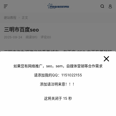
modal-check



建站教程
正文

三明市百度seo
2025-09-24
阅读(91)
评论(0)
三明市作为福建省的重要城市，在百度 SEO 方面有着独特
的优势和挑战。随着互联网的快速发展，企业和个人都越来
越重视在百度搜索引擎上的排名，以获取更多的流量和曝光
如果您有网络推广，seo，sem，自媒体营销等合作需求
度。本文将探讨三明市在百度 SEO 方面的现状、挑战以及
请添加我的QQ：1151022155
应对策略。
添加请注明来意！！！
这将关闭于
15
秒