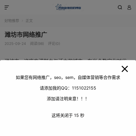
modal-check



好物推荐
正文

潍坊市网络推广
2025-09-24
阅读(98)
评论(0)
潍坊市，这座充满魅力与活力的城市，在当今数字化时代，
网络推广对于其经济发展、文化传播等方面有着至关重要的
意义。网络推广犹如一座桥梁，将潍坊市丰富的资源、独特
如果您有网络推广，seo，sem，自媒体营销等合作需求
的魅力与广阔的世界紧密相连。
请添加我的QQ：1151022155
添加请注明来意！！！
这将关闭于
15
秒