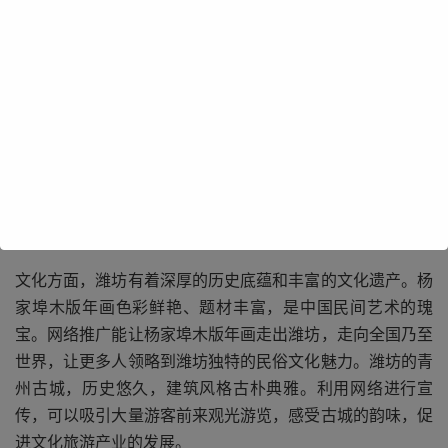
潍坊市拥有众多特色产业，如风筝产业，其风筝制作工艺精
湛，造型多样，享誉国内外。通过网络推广，可以让更多人
了解潍坊风筝的独特魅力，吸引全球风筝爱好者前来交流、
购买，进一步推动风筝产业的繁荣发展。还有潍坊的红木嵌
银漆器，这一传统工艺精美绝伦，借助网络平台，能够展示
其独特的制作过程和艺术价值，吸引更多人关注，拓展市场
份额。
文化方面，潍坊有着深厚的历史底蕴和丰富的文化遗产。杨
家埠木版年画色彩鲜艳、题材丰富，是中国民间艺术的瑰
宝。网络推广能让杨家埠木版年画走出潍坊，走向全国乃至
世界，让更多人领略到潍坊独特的民俗文化魅力。潍坊的青
州古城，历史悠久，建筑风格古朴典雅。利用网络进行宣
传，可以吸引大量游客前来观光游览，感受古城的韵味，促
进文化旅游产业的发展。