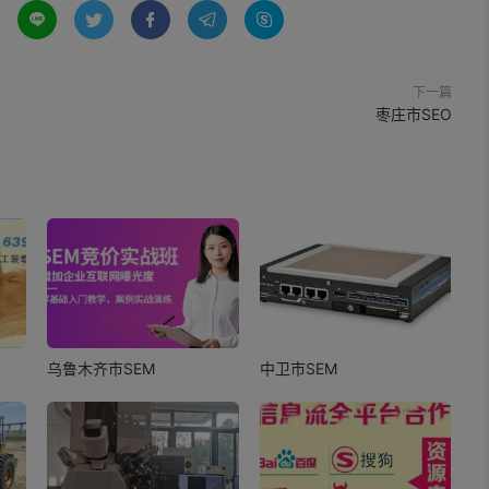





下一篇
枣庄市SEO
乌鲁木齐市SEM
中卫市SEM