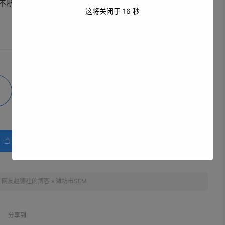
断进步和市场竞争的日益激烈，潍坊市 SEM 将发挥更加
这将关闭于
15
秒
。
微海报
分享
赞(
0
)

：
网友赵德柱的博客
»
潍坊市SEM
分享到