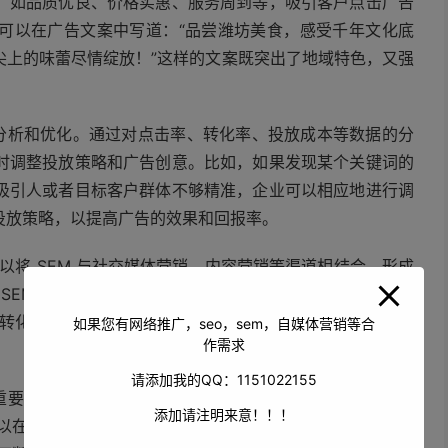
，如品质优良、价格实惠、服务周到等，吸引客户点击广告
可以在广告文案中写道：“品尝潍坊美食，感受千年文化底
尖上的味蕾尽情绽放！”这样的文案既突出了地域特色，又强
据分析和优化。通过对点击率、转化率、投放成本等数据的分
时调整投放策略和广告创意。比如，如果发现某个关键词的
吸引人或者目标客户群体不够精准，企业可以相应地进行调
投放策略，以提高广告的效果和回报率。
以将 SEM 与社交媒体营销、内容营销等渠道相结合，形成
SEM 广告相关的内容，引导用户点击广告；或者在企业的
户的转化率。通过整合营销，企业能够更好地发挥各渠道的优
如果您有网络推广，seo，sem，自媒体营销等合
作需求
请添加我的QQ：1151022155
的重要手段。通过精准的关键词定位、优秀的广告创意、数据
添加请注明来意！！！
在 SEM 中取得良好的效果，提高品牌知名度、产品销量