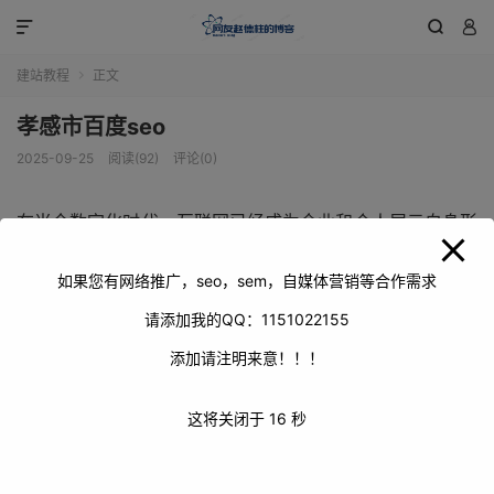
modal-check



建站教程
正文

孝感市百度seo
2025-09-25
阅读(92)
评论(0)
在当今数字化时代，互联网已经成为企业和个人展示自身形
象、拓展业务的重要平台。对于孝感市的各类企业和机构而
言，如何在搜索引擎上获得更好的排名，吸引更多的潜在客
如果您有网络推广，seo，sem，自媒体营销等合作需求
户，成为了亟待解决的问题。而百度作为国内最大的搜索引
请添加我的QQ：1151022155
擎，其在搜索市场占据着主导地位，因此孝感市的百度
添加请注明来意！！！
SEO（搜索引擎优化）工作显得尤为重要。
这将关闭于
15
秒