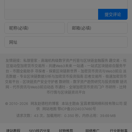
提交评论
友情链接：
私银管家 - 高端机构级数字资产托管与区块链金融服务
趣交易 - 社
区驱动型加密货币交易所 - 共建Web3未来
一站通 - 一站式区块链综合服务平
台 - 币圈全能助手
寻探者 - 探索区块链新世界 - 加密货币资讯与Web3前沿
派
克数据 - 专业区块链数据分析与加密货币投资指南
忍者交易所 - 极速加密货币
交易平台 - 区块链资产安全守护者
数研院 - 数字资产趋势研究与投资观察
链讯
网 - 代币资讯与Web3前沿动态
币通社 - 全球加密货币资讯门户
币研所 - 比特
币行情与区块链资讯平台
© 2010-2026
网友赵德柱的博客
本站主题由
宜昌君慎网络科技有限公司
提
供
网站地图
鄂ICP备2024037460号
请求次数：43 次，加载用时：0.350 秒，内存占用：39.69 MB
建站教程
SEO技巧分享
好物推荐
网络推广
行业新鲜事