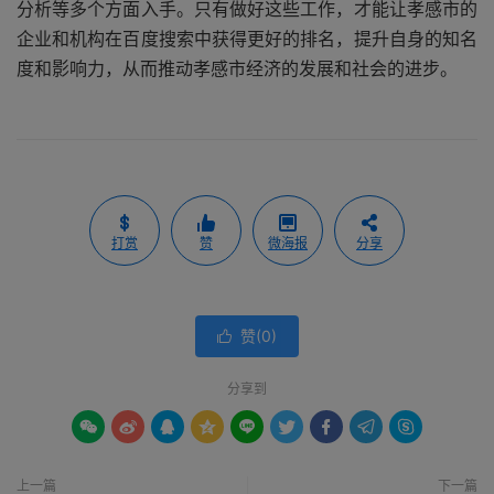
分析等多个方面入手。只有做好这些工作，才能让孝感市的
企业和机构在百度搜索中获得更好的排名，提升自身的知名
度和影响力，从而推动孝感市经济的发展和社会的进步。
打赏
赞
微海报
分享
赞(
0
)

分享到









上一篇
下一篇