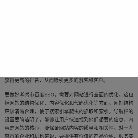
孝感市拥有丰富的自然资源和独特的人文景观，如双峰山、
汤池温泉等旅游景点，还有众多知名的企业和特色产业。这
些优势资源如果不能在百度搜索结果中得到良好的展示，就
很难被更多的人所了解和关注。通过有效的百度SEO策略，
可以让孝感市的旅游信息、企业产品和服务等在百度搜索中
获得更高的排名，从而吸引更多的游客和客户。
要做好孝感市百度SEO，需要对网站进行全面的优化。这包
括网站的结构优化、内容优化和代码优化等方面。网站结构
应该清晰合理，便于搜索引擎爬虫的抓取和索引。导航栏的
设置要简洁明了，能够让用户快速找到他们想要的信息。内
容是网站的核心，要保证网站内容的质量和相关性。对于孝
感市的企业和机构来说，要提供有价值的产品介绍、服务案