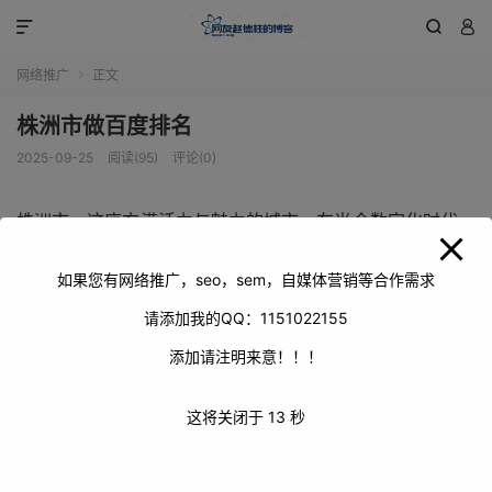
modal-check



网络推广
正文

株洲市做百度排名
2025-09-25
阅读(95)
评论(0)
株洲市，这座充满活力与魅力的城市，在当今数字化时代，
百度排名对于其各方面的发展有着至关重要的意义。通过提
升在百度搜索结果中的排名，株洲市能够更好地展示自身丰
如果您有网络推广，seo，sem，自媒体营销等合作需求
富的资源、独特的产业优势以及精彩的城市风貌，吸引更多
请添加我的QQ：1151022155
来自全国各地乃至全球的目光。
添加请注明来意！！！
这将关闭于
13
秒