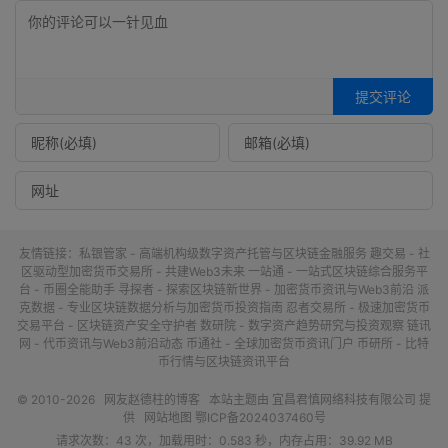
提交评论
友情链接：
私银管家 - 高端机构级数字资产托管与区块链金融服务
趣交易 - 社
区驱动型加密货币交易所 - 共建Web3未来
一站通 - 一站式区块链综合服务平
台 - 币圈全能助手
寻探者 - 探索区块链新世界 - 加密货币资讯与Web3前沿
派
克数据 - 专业区块链数据分析与加密货币投资指南
忍者交易所 - 极速加密货币
交易平台 - 区块链资产安全守护者
数研院 - 数字资产趋势研究与投资观察
链讯
网 - 代币资讯与Web3前沿动态
币通社 - 全球加密货币资讯门户
币研所 - 比特
币行情与区块链资讯平台
© 2010-2026
网友赵德柱的博客
本站主题由
宜昌君慎网络科技有限公司
提
供
网站地图
鄂ICP备2024037460号
请求次数：43 次，加载用时：0.583 秒，内存占用：39.92 MB