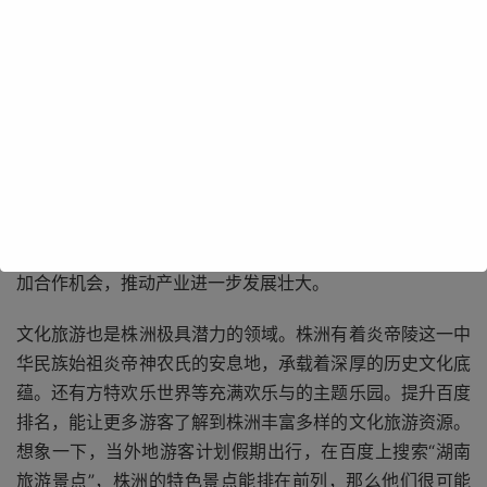
在株洲市众多的优势领域中，工业一直是其闪耀的名片。株
洲作为中国重要的工业基地，拥有先进的轨道交通装备制
造、航空动力等产业。若能在百度排名上占据优势，就能让
这些领先的工业成果被更多潜在客户、合作伙伴知晓。比
如，当有国内外企业想要寻求轨道交通装备合作时，通过百
度搜索，株洲优质的企业与产品能迅速映入眼帘，极大地增
加合作机会，推动产业进一步发展壮大。
文化旅游也是株洲极具潜力的领域。株洲有着炎帝陵这一中
华民族始祖炎帝神农氏的安息地，承载着深厚的历史文化底
蕴。还有方特欢乐世界等充满欢乐与的主题乐园。提升百度
排名，能让更多游客了解到株洲丰富多样的文化旅游资源。
想象一下，当外地游客计划假期出行，在百度上搜索“湖南
旅游景点”，株洲的特色景点能排在前列，那么他们很可能