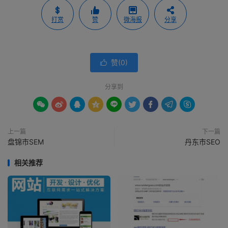
打赏
赞
微海报
分享
赞(
0
)

分享到









上一篇
下一篇
盘锦市SEM
丹东市SEO
相关推荐