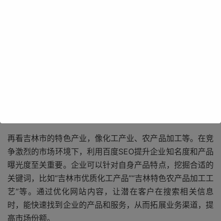
吉林市拥有众多独特的旅游景点，松花湖的秀丽风光、雾凇
奇观的壮美，吸引着无数游客前来观赏。如何让这些美景通
过网络被更多人发现呢？百度SEO就起着关键作用。通过精
准的关键词优化，比如“吉林市松花湖旅游攻略”“吉林雾凇最
佳观赏时间”等，当用户在百度搜索引擎中输入相关词汇
时，吉林市的旅游信息就能更靠前地展示出来。这样一来，
不仅能吸引更多游客前来，还能带动当地旅游相关产业的发
展，如酒店、餐饮、交通等。
再看吉林市的特色产业，像化工产业、农产品加工等。在竞
争激烈的市场环境下，利用百度SEO提升企业知名度和产品
曝光度至关重要。企业可以针对自身产品特点，挖掘合适的
关键词，比如“吉林市优质化工产品”“吉林特色农产品加工工
艺”等。通过优化网站内容，让潜在客户在搜索相关信息
时，能快速找到企业的产品和服务，从而拓展业务渠道，提
高市场份额。