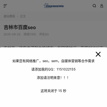
modal-check



建站教程
正文

吉林市百度seo
2025-09-23
阅读(155)
评论(0)
吉林市，这座充满魅力的城市，在网络时代，百度SEO对于
其发展意义重大。它如同城市的数字名片，能让吉林市丰富
的旅游资源、特色产业等被更广泛知晓。
如果您有网络推广，seo，sem，自媒体营销等合作需求
请添加我的QQ：1151022155
添加请注明来意！！！
这将关闭于
14
秒