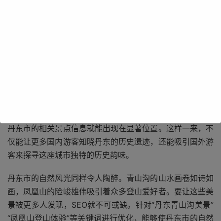
丹东市有着悠久的历史和灿烂的文化，鸭绿江断桥见证了那
段波澜壮阔的历史，虎山长城更是万里长城的东端起点。这
些珍贵的旅游资源在网络上的知名度还有待提高。借助SEO
的力量，能够将丹东市的历史文化景点精准地推送给潜在游
客。通过优化相关关键词，如“丹东鸭绿江断桥历史”“虎山长
城旅游攻略”等，当人们在搜索引擎中输入这些关键词时，
丹东市的相关景点信息就能出现在显著位置。这样一来，不
仅能让更多国内游客知晓丹东的历史遗迹，还能吸引国外游
客来探寻这座城市独特的历史韵味。
丹东市的自然风光同样令人陶醉。青山沟的山水画卷如诗如
画，凤凰山的险峻雄伟吸引着众多登山爱好者。要让这些美
景被更多人发现，SEO就不可或缺。针对“丹东青山沟美景”
“凤凰山登山体验”等关键词进行优化，能够使丹东市的自然