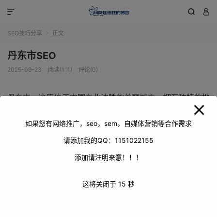
modal-check



SEO技巧分享
正文

丹东市SEO
2025-09-23
阅读(111)
评论(0)
丹东市，这座位于中国东北边陲的美丽城市，拥有独特的地
理位置和丰富的旅游资源。在当今数字化时代，SEO对于丹
东市的发展起着至关重要的作用。通过有效的SEO策略，可
如果您有网络推广，seo，sem，自媒体营销等合作需求
以让更多人了解丹东市的魅力，吸引更多游客前来观光旅
请添加我的QQ：1151022155
游，促进当地经济的繁荣。
添加请注明来意！！！
这将关闭于
14
秒