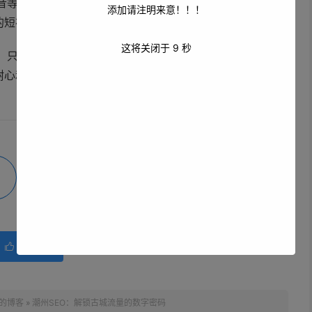
音等平台活跃度高，通过运营公众号、短视频账号，可以形
添加请注明来意！！！
的短视频，可能带来意想不到的传播效果。
这将关闭于
8
秒
逅。只有深入理解这座城市的文化密码，才能创作出真正打动
耐心和匠心同样重要。
微海报
分享
赞(
0
)

的博客
»
潮州SEO：解锁古城流量的数字密码