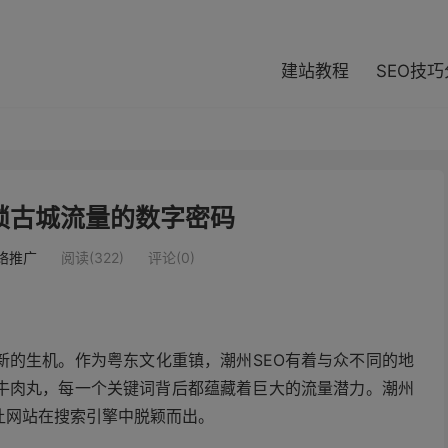
modal-check
建站教程
SEO技
锁古城流量的数字密码
络推广
阅读(322)
评论(0)
新的生机。作为粤东文化重镇，潮州SEO有着与众不同的地
牛肉丸，每一个关键词背后都蕴藏着巨大的流量潜力。潮州
让网站在搜索引擎中脱颖而出。