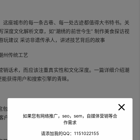
势。这座城市的每一条古巷、每一处古迹都值得大书特书。关
写深度文化解析文章，如”潮绣的前世今生” 制作美食探访视
游玩建议 采访非遗传承人，讲述技艺背后的故事
的营销话术，而应该注重真实性和文化深度。一篇详细介绍潮
更能获得用户和搜索引擎的青睐。
 完善Google My Business和百度企业名片 获取本
如果您有网络推广，seo，sem，自媒体营销等合
客户留下真实评价，提升本地可信度 优化”附近”搜索结果的
作需求
请添加我的QQ：1151022155