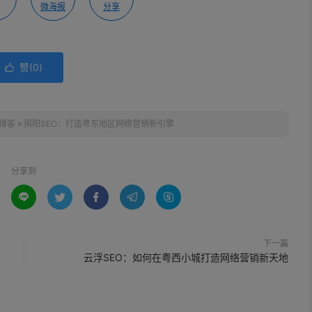
微海报
分享
赞(
0
)

博客
»
揭阳SEO：打造粤东地区网络营销新引擎
分享到





下一篇
云浮SEO：如何在粤西小城打造网络营销新天地